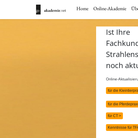
Home
Online-Akademie
Übe
Ist Ihre
Fachkun
Strahlen
noch akt
Online-Aktualisie
für die Kleintierpr
für die Pferdeprax
für CT >
Kenntnisse für TF