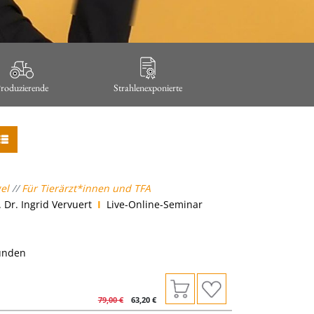
roduzierende
Strahlenexponierte
gel
//
Für Tierärzt*innen und TFA
 Dr. Ingrid Vervuert
I
Live-Online-Seminar
tunden
79,00
€
63,20
€