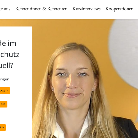
r uns
Referentinnen & Referenten
Kurzinterviews
Kooperationen
de im
schutz
uell?
rungen
axis >
is >
A >