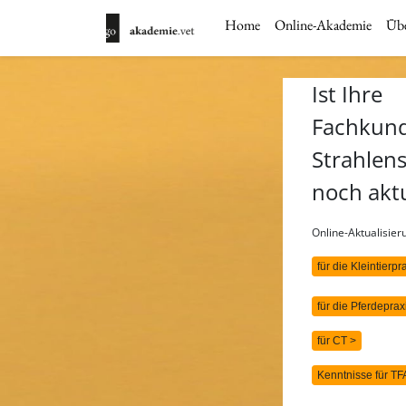
Home
Online-Akademie
Übe
Ist Ihre
Fachkun
Strahlen
noch akt
Online-Aktualisie
für die Kleintierpr
für die Pferdeprax
für CT >
Kenntnisse für TF