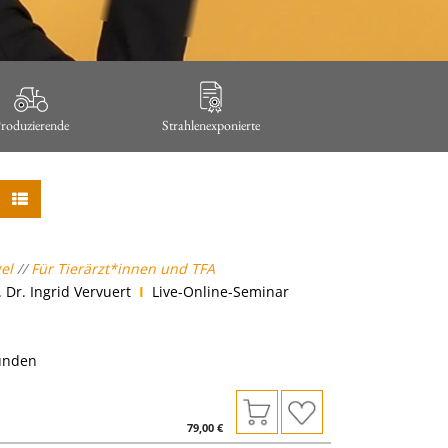
roduzierende
Strahlenexponierte
gel
//
Für Tierärzt*innen und TFA
 Dr. Ingrid Vervuert
I
Live-Online-Seminar
tunden
79,00
€