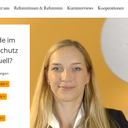
r uns
Referentinnen & Referenten
Kurzinterviews
Kooperationen
de im
schutz
uell?
rungen
axis >
is >
A >