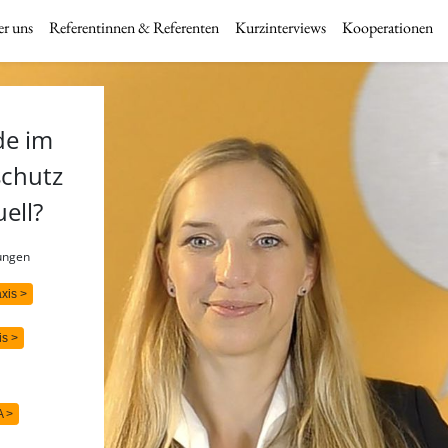
r uns
Referentinnen & Referenten
Kurzinterviews
Kooperationen
de im
schutz
uell?
rungen
axis >
is >
A >