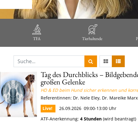
TFA
Tierhaltende
P
Tag des Durchblicks – Bildgebende
großen Gelenke
HD & ED beim Hund sicher erkennen und korrekt
Referentinnen: Dr. Nele Eley, Dr. Mareike Marx
Live!
26.09.2026 09:00-13:00 Uhr
ATF-Anerkennung:
4 Stunden
(wird beantragt)