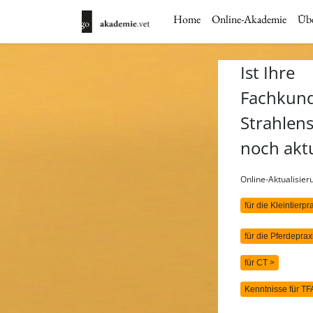
Home
Online-Akademie
Übe
Ist Ihre
Fachkun
Strahlen
noch akt
Online-Aktualisie
für die Kleintierpr
für die Pferdeprax
für CT >
Kenntnisse für TF