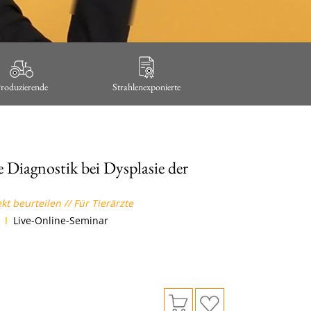
roduzierende
Strahlenexponierte
 Diagnostik bei Dysplasie der
 beurteilen // Für Tierärzte
I
Live-Online-Seminar