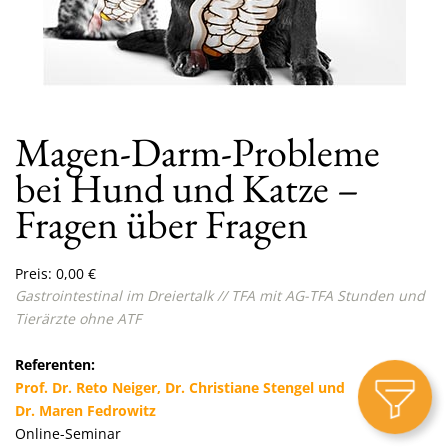
Magen-Darm-Probleme
bei Hund und Katze –
Fragen über Fragen
Preis:
0,00
€
Gastrointestinal im Dreiertalk // TFA mit AG-TFA Stunden und
Tierärzte ohne ATF
Referenten:
Prof. Dr. Reto Neiger, Dr. Christiane Stengel und
Dr. Maren Fedrowitz
Online-Seminar