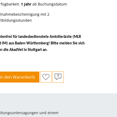
rfügbarkeit:
1 Jahr
ab Buchungsdatum
ilnahmebescheinigung mit 2
rtbildungsstunden
stenfrei für landesbedienstete Amtstierärzte (MLR
d IM) aus Baden-Württemberg! Bitte melden Sie sich
r die AkadVet in Stuttgart an.
In den Warenkorb
Haltungsuntersagungen und einem