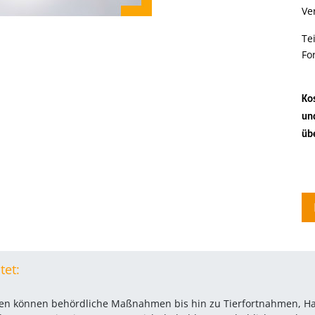
Ve
Te
Fo
Ko
un
übe
tet:
llen können behördliche Maßnahmen bis hin zu Tierfortnahmen, 