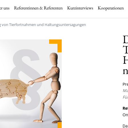
r uns
Referentinnen & Referenten
Kurzinterviews
Kooperationen
g von Tierfortnahmen und Haltungsuntersagungen
D
T
H
Pre
Ma
Fü
Re
On
Da