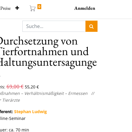
0
Preise
Anmelden
urchsetzung von
ierfortnahmen und
altungsuntersagunge
n
69,00
€
is:
55,20
€
ßnahmen – Verhältnismäßigkeit – Ermessen
//
r Tierärzte
ferent:
Stephan Ludwig
line-Seminar
uer: ca. 70 min