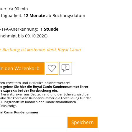
uer: ca.90 min
rfügbarkeit:
12 Monate
ab Buchungsdatum
-TFA-Anerkennung:
1 Stunde
enehmigt bis 09.10.2026)
e Buchung ist kostenlos dank Royal Canin
In den Warenkorb
sen erweitern und zusätzlich belohnt werden!
te geben Sie hier die Royal Canin Kundennummer Ihrer
rarztpraxis bei der Kursbuchung ein.
 Tierarztpraxen aus Deutschland und der Schweiz wird bei
abe der korrekten Kundennummer die Fortbildung für den
ulungsrabatt im Rahmen der Handelskonditionen
ücksichtigt.
yal Canin Kundenummer
__
Speichern