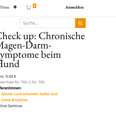
0
Preise
Anmelden
heck up: Chronische
Magen-Darm-
Symptome beim
Hund
is:
0,00
€
ow-how für TFA // Für TFA
ferentinnen:
. Nicole Luckschander-Zeller und
. Irene Bruckner
line-Seminar