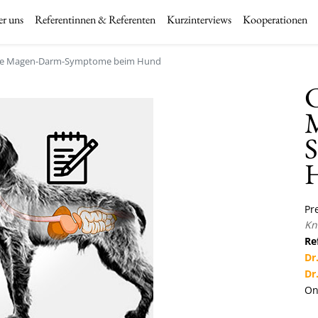
r uns
Referentinnen & Referenten
Kurzinterviews
Kooperationen
che Magen-Darm-Symptome beim Hund
C
Pre
Kn
Re
Dr
Dr
On