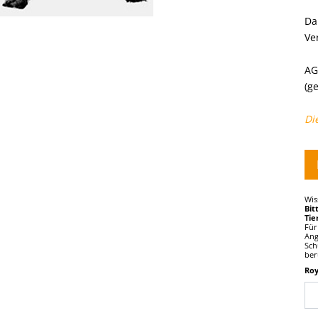
Da
Ve
AG
(g
Di
Wis
Bit
Tie
Für
Ang
Sch
ber
Ro