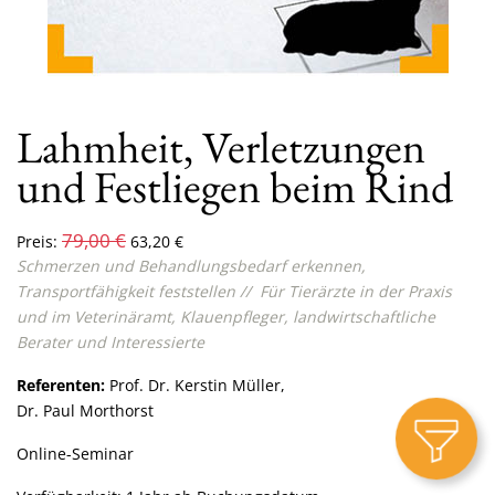
Lahmheit, Verletzungen
und Festliegen beim Rind
79,00
€
Preis:
63,20
€
Schmerzen und Behandlungsbedarf erkennen,
Transportfähigkeit feststellen
// Für Tierärzte in der Praxis
und im Veterinäramt, Klauenpfleger, landwirtschaftliche
Berater und Interessierte
Referenten:
Prof. Dr. Kerstin Müller,
Dr. Paul Morthorst
Online-Seminar