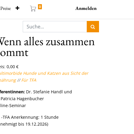
0
Preise
Anmelden
enn alles zusammen
kommt
is:
0,00
€
ltimorbide Hunde und Katzen aus Sicht der
nährung
//
Für TFA
ferentinnen:
Dr. Stefanie Handl und
 Patricia Hagenbucher
line-Seminar
 -TFA Anerkennung: 1 Stunde
enehmigt bis 19.12.2026)