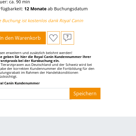
uer: ca. 90 min
rfügbarkeit:
12 Monate
ab Buchungsdatum
e Buchung ist kostenlos dank Royal Canin
In den Warenkorb
sen erweitern und zusätzlich belohnt werden!
te geben Sie hier die Royal Canin Kundennummer Ihrer
rarztpraxis bei der Kursbuchung ein.
 Tierarztpraxen aus Deutschland und der Schweiz wird bei
abe der korrekten Kundennummer die Fortbildung für den
ulungsrabatt im Rahmen der Handelskonditionen
ücksichtigt.
yal Canin Kundenummer
__
Speichern