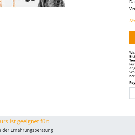
Da
Ve
Di
Wis
Bit
Tie
Für
Ang
Sch
ber
Ro
urs ist geeignet für:
in der Ernährungsberatung