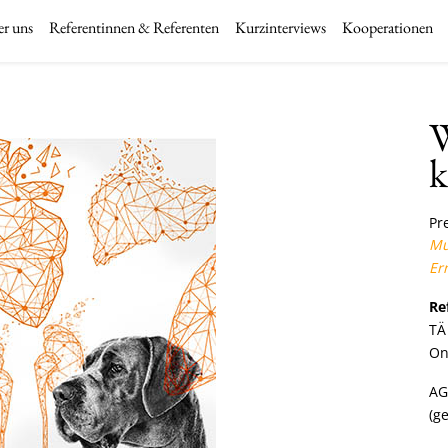
r uns
Referentinnen & Referenten
Kurzinterviews
Kooperationen
W
Pre
Mu
Er
Re
TÄ
On
AG
(g