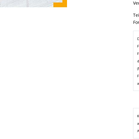
Ve
Te
Fo
D
F
F
d
(
F
a
K
a
A