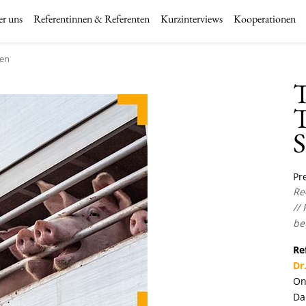
r uns
Referentinnen & Referenten
Kurzinterviews
Kooperationen
nen
T
T
S
Pre
Re
//
be
Re
Dr
On
Da