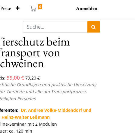
0
Preise
Anmelden
ierschutz beim
ransport von
chweinen
99,00
€
is:
79,20
€
chtliche Grundlagen und praktische Umsetzung
 Für Tierärzte und alle am Transportprozess
teiligten Personen
ferenten:
Dr. Andrea Volke-Middendorf und
. Heinz-Walter Leßmann
line-Seminar mit 2 Modulen
uer: ca. 120 min