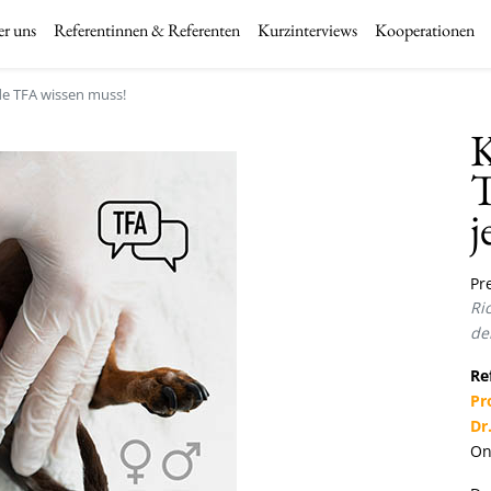
r uns
Referentinnen & Referenten
Kurzinterviews
Kooperationen
ede TFA wissen muss!
K
T
j
Pre
Ri
de
Re
Pr
Dr
On