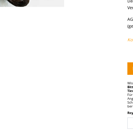
Da
Ve
AG
(g
Ko
Wis
Bit
Tie
Für
Ang
Sch
ber
Ro