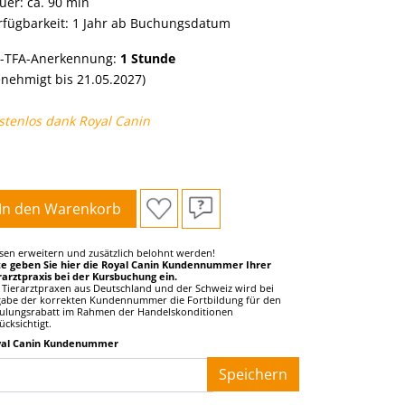
uer: ca. 90 min
rfügbarkeit: 1 Jahr ab Buchungsdatum
-TFA-Anerkennung:
1
Stunde
enehmigt bis 21.05.2027)
stenlos dank Royal Canin
In den Warenkorb
sen erweitern und zusätzlich belohnt werden!
te geben Sie hier die Royal Canin Kundennummer Ihrer
rarztpraxis bei der Kursbuchung ein.
 Tierarztpraxen aus Deutschland und der Schweiz wird bei
abe der korrekten Kundennummer die Fortbildung für den
ulungsrabatt im Rahmen der Handelskonditionen
ücksichtigt.
yal Canin Kundenummer
__
Speichern