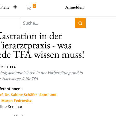
0
Preise
Anmelden
astration in der
ierarztpraxis - was
ede TFA wissen muss!
is:
0,00
€
chtig kommunizieren in der Vorbereitung und in
r Nachsorge //
für TFA
ferentinnen:
of. Dr. Sabine Schäfer- Somi und
. Maren Fedrowitz
line-Seminar