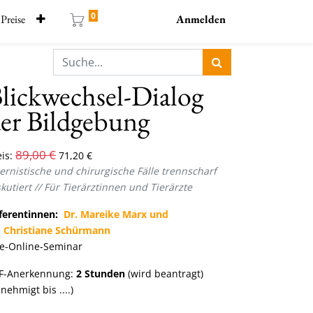
0
Preise
Anmelden
lickwechsel-Dialog
er Bildgebung
89,00
€
is:
71,20
€
ternistische und chirurgische Fälle trennscharf
kutiert //
Für Tierärztinnen und Tierärzte
ferentinnen:
Dr. Mareike Marx und
. Christiane Schürmann
ve-Online-Seminar
F-Anerkennung:
2
Stunden
(wird beantragt)
nehmigt bis ....)