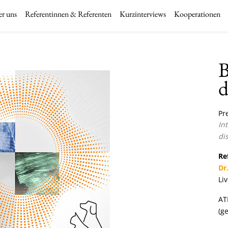
r uns
Referentinnen & Referenten
Kurzinterviews
Kooperationen
B
d
Pre
In
dis
Re
Dr
Li
AT
(ge