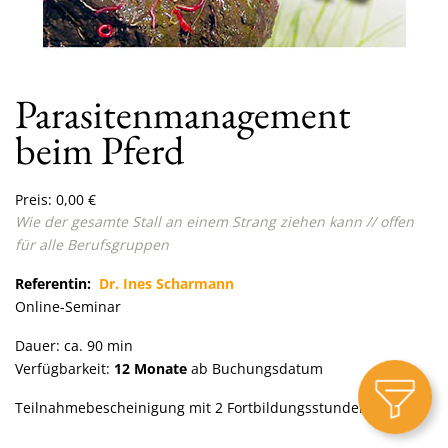
Parasitenmanagement
beim Pferd
Preis:
0,00
€
Wie der gesamte Stall an einem Strang ziehen kann
// offen
für alle Berufsgruppen
Referentin:
Dr. Ines Scharmann
Online-Seminar
Dauer: ca. 90 min
Verfügbarkeit:
12 Monate
ab Buchungsdatum
Teilnahmebescheinigung mit 2 Fortbildungsstunden