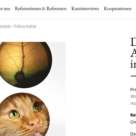
r uns
Referentinnen & Referenten
Kurzinterviews
Kooperationen
praxis – Fokus Katze
D
A
i
–
Pre
Wa
ma
Re
On
Da