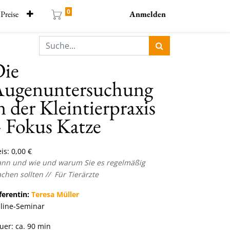
0
Preise
Anmelden
ie
ugenuntersuchung
n der Kleintierpraxis
 Fokus Katze
is:
0,00
€
nn und wie und warum Sie es regelmäßig
chen sollten //
Für
Tierärzte
ferentin:
Teresa Müller
line-Seminar
uer:
ca. 90 min