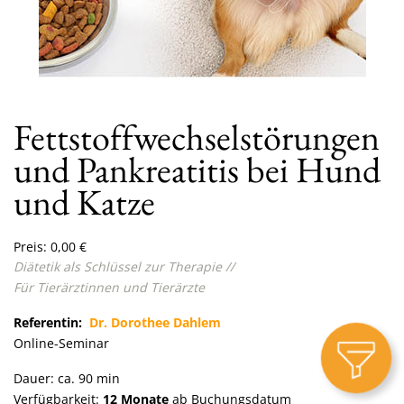
Fettstoffwechselstörungen
und Pankreatitis bei Hund
und Katze
Preis:
0,00
€
Diätetik als Schlüssel zur Therapie
//
Für Tierärztinnen und Tierärzte
Referentin:
Dr. Dorothee Dahlem
Online-Seminar
Dauer: ca. 90 min
Verfügbarkeit:
12 Monate
ab Buchungsdatum