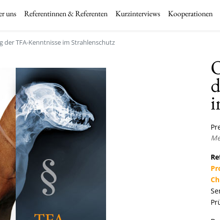
r uns
Referentinnen & Referenten
Kurzinterviews
Kooperationen
ng der TFA-Kenntnisse im Strahlenschutz
O
d
i
Pre
Me
Re
Pr
Ch
Se
Pr