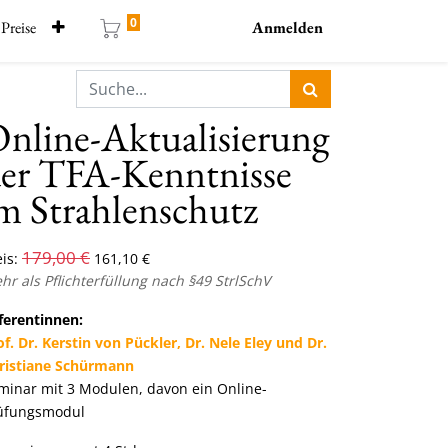
0
Preise
Anmelden
nline-Aktualisierung
er TFA-Kenntnisse
m Strahlenschutz
179,00
€
is:
161,10
€
hr als Pflichterfüllung nach §49 StrlSchV
ferentinnen:
of. Dr. Kerstin von Pückler, Dr. Nele Eley und Dr.
ristiane Schürmann
minar mit 3 Modulen, davon ein Online-
üfungsmodul