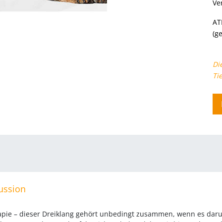
Ve
AT
(g
Di
Ti
ussion
rapie – dieser Dreiklang gehört unbedingt zusammen, wenn es daru