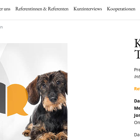
r uns
Referentinnen & Referenten
Kurzinterviews
Kooperationen
in
K
T
Pre
In
Re
Da
Me
Jo
On
Da