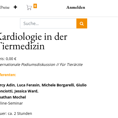
0
Preise
Anmelden
ardiologie in der
iermedizin
is:
0,00
€
ternationale Podiumsdiskussion
//
Für Tierärzte
ferenten:
rcy Adin, Luca Ferasin, Michele Borgarelli, Giulio
nciotti, Jessica Ward,
nathan Mochel
line-Seminar
uer: ca. 2 Stunden