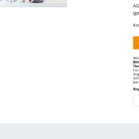
AG
(g
Ko
Wis
Bit
Tie
Für
Ang
Sch
ber
Ro