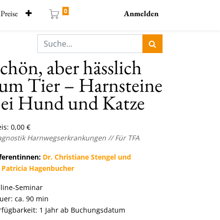
0
Preise
Anmelden
chön, aber hässlich
um Tier – Harnsteine
ei Hund und Katze
is:
0,00
€
agnostik Harnwegserkrankungen // Für TFA
ferentinnen:
Dr. Christiane Stengel und
 Patricia Hagenbucher
line-Seminar
uer: ca. 90 min
rfügbarkeit: 1 Jahr ab Buchungsdatum