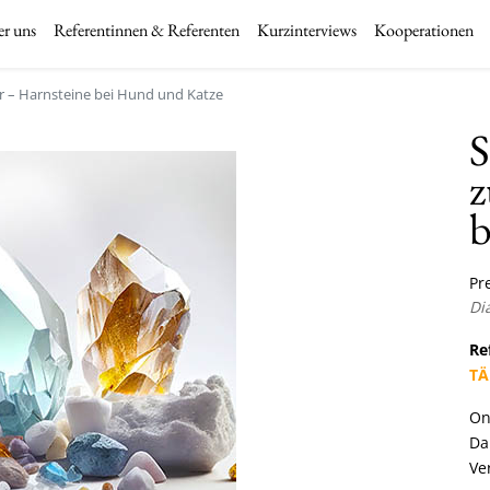
r uns
Referentinnen & Referenten
Kurzinterviews
Kooperationen
er – Harnsteine bei Hund und Katze
S
z
b
Pre
Di
Re
TÄ
On
Da
Ve