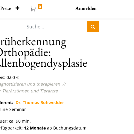
0
Preise
Anmelden
rüherkennung
rthopädie:
llenbogendysplasie
is:
0,00
€
agnostizieren und therapieren
//
r
Tierärztinnen und Tierärzte
ferent:
Dr. Thomas Rohwedder
line-Seminar
uer: ca. 90 min.
rfügbarkeit:
12 Monate
ab Buchungsdatum