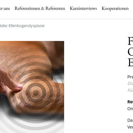
r uns
Referentinnen & Referenten
Kurzinterviews
Kooperationen
die: Ellenbogendysplasie
F
O
E
Pre
Di
Fü
Re
On
Da
Ve