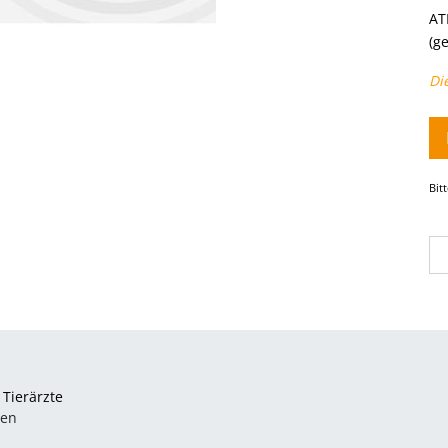
AT
(g
Di
Bit
__
 Tierärzte
ten