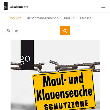
Produkte
Krisenmanagement MKS und FAST Diseases