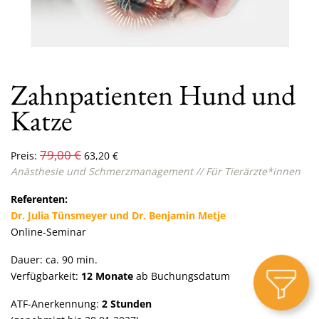
Zahnpatienten Hund und
Katze
79,00
€
Preis:
63,20
€
Anästhesie und Schmerzmanagement //
Für
Tierärzte*innen
Referenten:
Dr. Julia Tünsmeyer und Dr. Benjamin Metje
Online-Seminar
Dauer: ca. 90 min.
Verfügbarkeit:
12 Monate
ab Buchungsdatum
ATF-Anerkennung:
2 Stunden