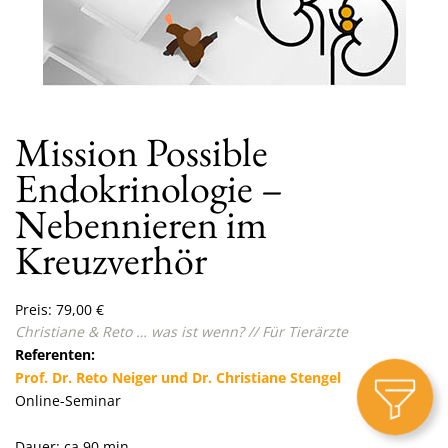
Mission Possible
Endokrinologie –
Nebennieren im
Kreuzverhör
Preis:
79,00
€
Christiane & Reto … was ist wenn? // Für Tierärzte
Referenten:
Prof. Dr. Reto Neiger und Dr. Christiane Stengel
Online-Seminar
Dauer: ca.90 min