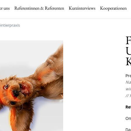
r uns
Referentinnen & Referenten
Kurzinterviews
Kooperationen
intierpraxis
F
U
K
Pre
Na
wi
// 
Re
On
Da