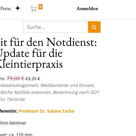
0
Preise
Anmelden
it für den Notdienst:
pdate für die
leintierpraxis
79,00
€
is:
63,20
€
rkosemanagement, Medikamente und Einsatz,
rkliche Notfälle erkennen
, Berechnung nach GOT
Für Tierärzte
ferentin:
Professor Dr. Sabine Tacke
line-Seminar
uer: ca. 120 min