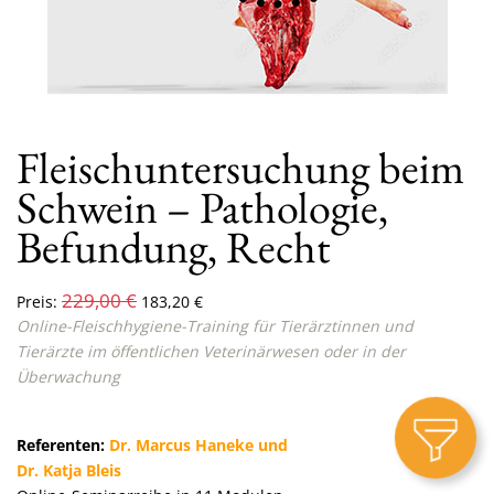
Fleischuntersuchung beim
Schwein – Pathologie,
Befundung, Recht
229,00
€
Preis:
183,20
€
Online-Fleischhygiene-Training für Tierärztinnen und
Tierärzte im öffentlichen Veterinärwesen oder in der
Überwachung
Referenten:
Dr. Marcus Haneke und
Dr. Katja Bleis