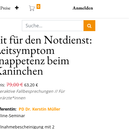
0
Preise
Anmelden
it für den Notdienst:
eitsymptom
nappetenz beim
aninchen
79,00
€
is:
63,20
€
teraktive Fallbesprechungen // Für
erärzte*innen
ferentin:
PD Dr. Kerstin Müller
line-Seminar
ilnahmebescheinigung mit 2