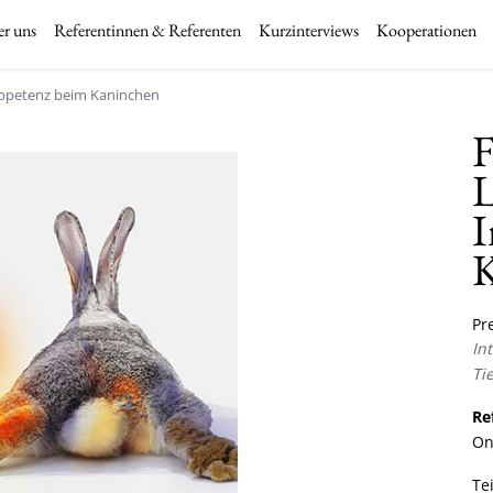
r uns
Referentinnen & Referenten
Kurzinterviews
Kooperationen
appetenz beim Kaninchen
F
L
I
K
Pre
In
Ti
Re
On
Te