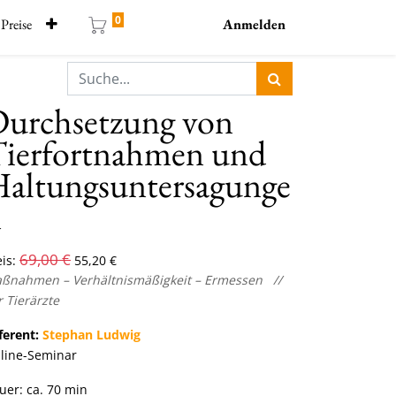
0
Preise
Anmelden
urchsetzung von
ierfortnahmen und
altungsuntersagunge
n
69,00
€
is:
55,20
€
ßnahmen – Verhältnismäßigkeit – Ermessen
//
r Tierärzte
ferent:
Stephan Ludwig
line-Seminar
uer: ca. 70 min