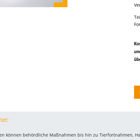
Ve
Te
Fo
Ko
un
übe
tet:
llen können behördliche Maßnahmen bis hin zu Tierfortnahmen, 