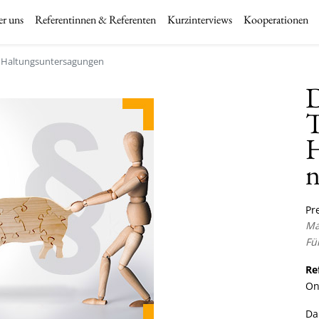
r uns
Referentinnen & Referenten
Kurzinterviews
Kooperationen
 Haltungsuntersagungen
D
T
H
Pre
Ma
Fü
Re
On
Da