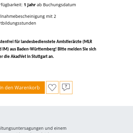
rfügbarkeit:
1 Jahr
ab Buchungsdatum
ilnahmebescheinigung mit 2
rtbildungsstunden
stenfrei für landesbedienstete Amtstierärzte (MLR
d IM) aus Baden-Württemberg! Bitte melden Sie sich
r die AkadVet in Stuttgart an.
In den Warenkorb
Haltungsuntersagungen und einem