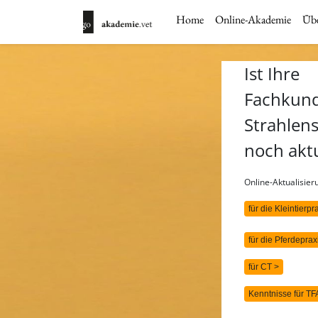
Home
Online-Akademie
Übe
Ist Ihre
Fachkun
Strahlen
noch akt
Online-Aktualisie
für die Kleintierpr
für die Pferdeprax
für CT >
Kenntnisse für TF