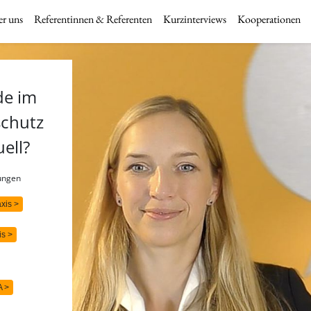
r uns
Referentinnen & Referenten
Kurzinterviews
Kooperationen
de im
schutz
uell?
rungen
axis >
is >
A >