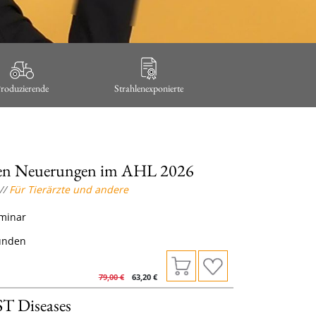
roduzierende
Strahlenexponierte
gsten Neuerungen im AHL 2026
//
Für Tierärzte und andere
minar
tunden
79,00
€
63,20
€
T Diseases