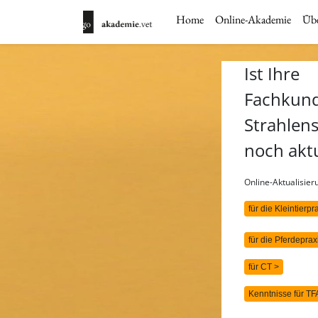
Home
Online-Akademie
Übe
Ist Ihre
Fachkun
Strahlen
noch akt
Online-Aktualisie
für die Kleintierpr
für die Pferdeprax
für CT >
Kenntnisse für TF