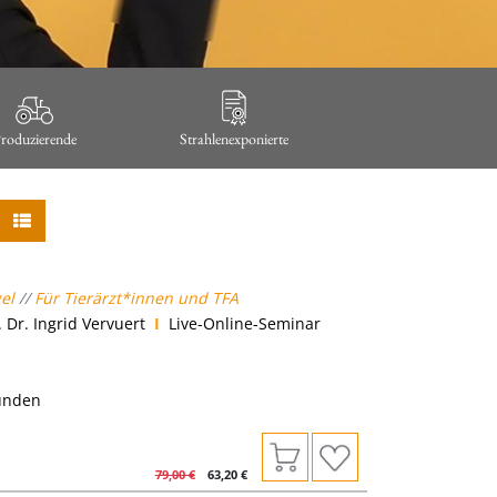
roduzierende
Strahlenexponierte
gel
//
Für Tierärzt*innen und TFA
 Dr. Ingrid Vervuert
I
Live-Online-Seminar
tunden
79,00
€
63,20
€