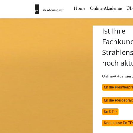
Home
Online-Akademie
Übe
Ist Ihre
Fachkun
Strahlen
noch akt
Online-Aktualisie
für die Kleintierpr
für die Pferdeprax
für CT >
Kenntnisse für TF