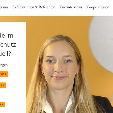
r uns
Referentinnen & Referenten
Kurzinterviews
Kooperationen
de im
schutz
uell?
rungen
axis >
is >
A >