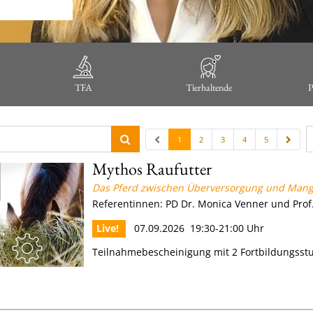
TFA
Tierhaltende
P
1
2
3
4
5
Mythos Raufutter
Das Pferd zwischen Überversorgung und Man
Referentinnen: PD Dr. Monica Venner und Prof.
Live!
07.09.2026 19:30-21:00 Uhr
Teilnahmebescheinigung mit 2 Fortbildungss