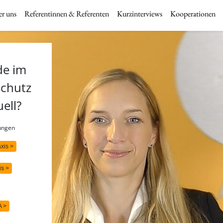
r uns
Referentinnen & Referenten
Kurzinterviews
Kooperationen
de im
schutz
uell?
rungen
axis >
is >
A >