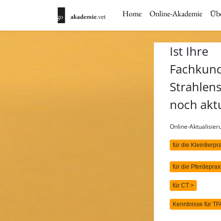
Home
Online-Akademie
Übe
Ist Ihre
Fachkun
Strahlen
noch akt
Online-Aktualisie
für die Kleintierpr
für die Pferdeprax
für CT >
Kenntnisse für TF