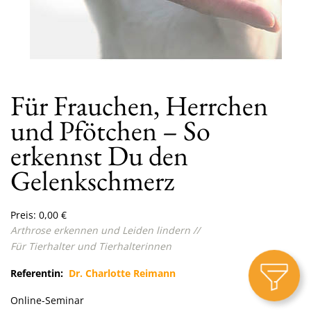
Für Frauchen, Herrchen
und Pfötchen – So
erkennst Du den
Gelenkschmerz
Preis:
0,00
€
Arthrose erkennen und Leiden lindern //
Für
Tierhalter und Tierhalterinnen
Referentin:
Dr. Charlotte Reimann
Online-Seminar